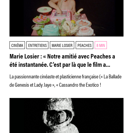
CINÉMA
ENTRETIENS
MARIE LOSIER
PEACHES
8 MIN
Marie Losier : « Notre amitié avec Peaches a
été instantanée. C’est par là que le film a
commencé. »
La passionnante cinéaste et plasticienne française (« La Ballade
de Genesis et Lady Jaye », « Cassandro the Exotico !