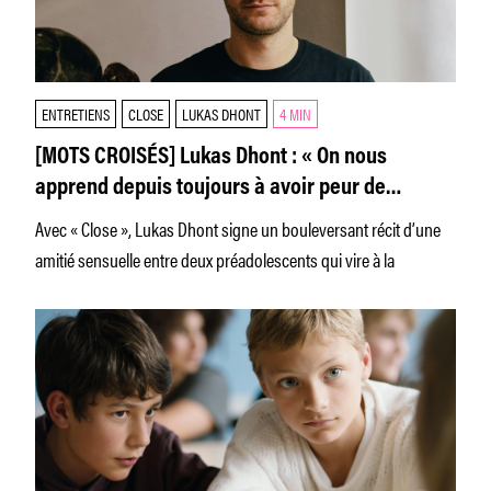
ENTRETIENS
CLOSE
LUKAS DHONT
4 MIN
[MOTS CROISÉS] Lukas Dhont : « On nous
apprend depuis toujours à avoir peur de
l’intime, de la fragilité, de la tendresse »
Avec « Close », Lukas Dhont signe un bouleversant récit d’une
amitié sensuelle entre deux préadolescents qui vire à la