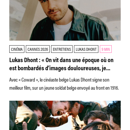
CINÉMA
CANNES 2026
ENTRETIENS
LUKAS DHONT
9 MIN
Lukas Dhont : « On vit dans une époque où on
est bombardés d’images douloureuses, je
n’avais pas le désir de filmer des gens qui
Avec « Coward », le cinéaste belge Lukas Dhont signe son
tuent »
meilleur film, sur un jeune soldat belge envoyé au front en 1916.