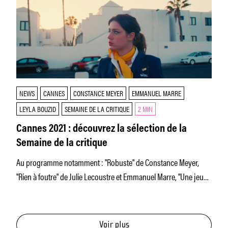
NEWS
CANNES
CONSTANCE MEYER
EMMANUEL MARRE
LEYLA BOUZID
SEMAINE DE LA CRITIQUE
2 MIN
Cannes 2021 : découvrez la sélection de la
Semaine de la critique
Au programme notamment : "Robuste" de Constance Meyer,
"Rien à foutre" de Julie Lecoustre et Emmanuel Marre, "Une jeune
fille
Voir plus