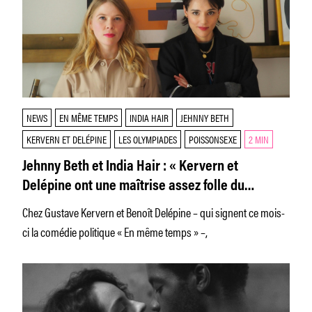
NEWS
EN MÊME TEMPS
INDIA HAIR
JEHNNY BETH
KERVERN ET DELÉPINE
LES OLYMPIADES
POISSONSEXE
2 MIN
Jehnny Beth et India Hair : « Kervern et
Delépine ont une maîtrise assez folle du
féminisme »
Chez Gustave Kervern et Benoît Delépine – qui signent ce mois-
ci la comédie politique « En même temps » –,