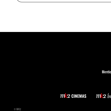
Mentio
© MK2