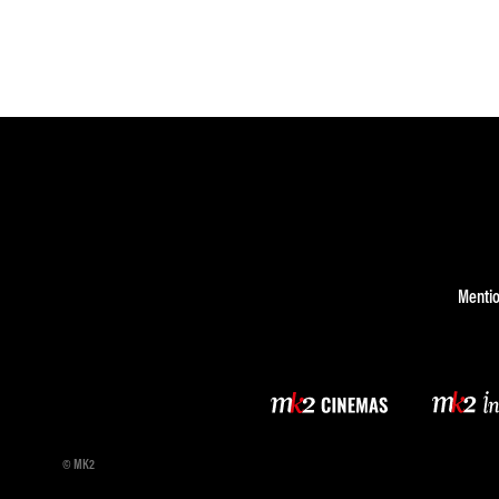
Mentio
© MK2