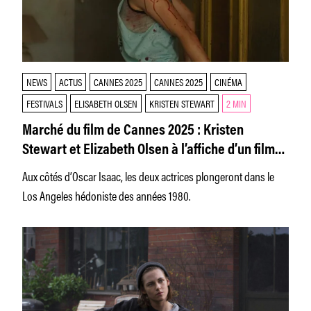
NEWS
ACTUS
CANNES 2025
CANNES 2025
CINÉMA
FESTIVALS
ELISABETH OLSEN
KRISTEN STEWART
2 MIN
Marché du film de Cannes 2025 : Kristen
Stewart et Elizabeth Olsen à l’affiche d’un film
de vampires
Aux côtés d’Oscar Isaac, les deux actrices plongeront dans le
Los Angeles hédoniste des années 1980.