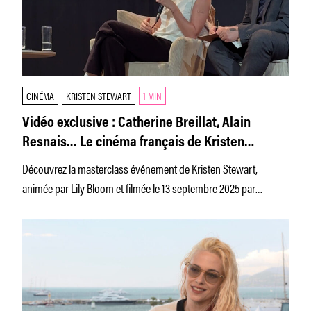
CINÉMA
KRISTEN STEWART
1 MIN
Vidéo exclusive : Catherine Breillat, Alain
Resnais… Le cinéma français de Kristen
Stewart
Découvrez la masterclass événement de Kristen Stewart,
animée par Lily Bloom et filmée le 13 septembre 2025 par
TROISCOULEURS à