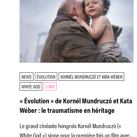
NEWS
ÉVOLUTION
KORNÉL MUNDRUCZÓ ET KATA WÉBER
WHITE GOD
3 MIN
« Évolution » de Kornél Mundruczó et Kata
Wéber : le traumatisme en héritage
Le grand cinéaste hongrois Kornél Mundruczó («
White God ») signe pour la première fois un film avec