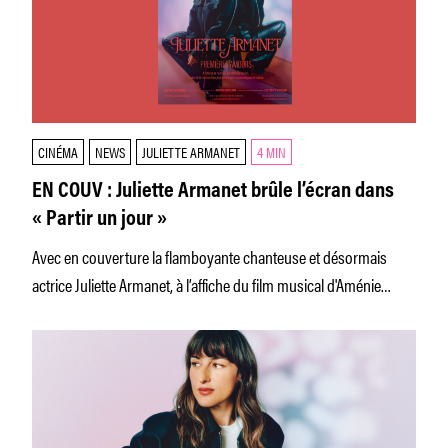
CINÉMA
NEWS
JULIETTE ARMANET
4 MIN
EN COUV : Juliette Armanet brûle l’écran dans
« Partir un jour »
Avec en couverture la flamboyante chanteuse et désormais
actrice Juliette Armanet, à l’affiche du film musical d'Aménie
Bonnin, "Partir un jour", qui fera l'ouverture du Festival de
Cannes.