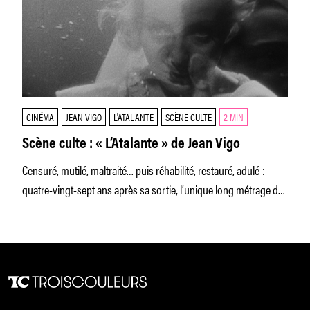
CINÉMA
JEAN VIGO
L'ATALANTE
SCÈNE CULTE
2 MIN
Scène culte : « L’Atalante » de Jean Vigo
Censuré, mutilé, maltraité… puis réhabilité, restauré, adulé :
quatre-vingt-sept ans après sa sortie, l’unique long métrage de
Jean Vigo reste cet