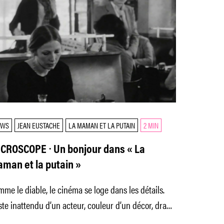
EWS
JEAN EUSTACHE
LA MAMAN ET LA PUTAIN
2 MIN
CROSCOPE ⸱ Un bonjour dans « La
man et la putain »
me le diable, le cinéma se loge dans les détails.
te inattendu d’un acteur, couleur d’un décor, drapé
une jupe