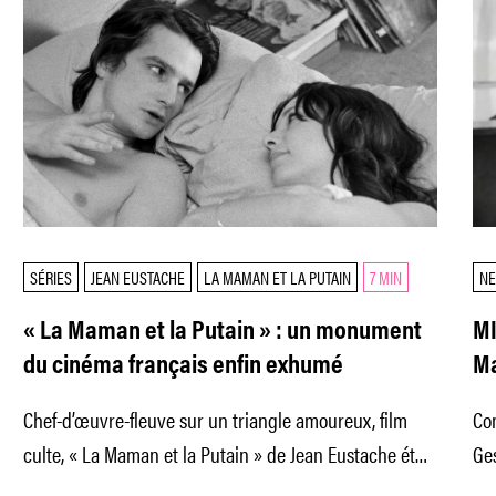
SÉRIES
JEAN EUSTACHE
LA MAMAN ET LA PUTAIN
7 MIN
N
« La Maman et la Putain » : un monument
MI
du cinéma français enfin exhumé
Ma
Chef-d’œuvre-fleuve sur un triangle amoureux, film
Com
culte, « La Maman et la Putain » de Jean Eustache était
Ges
pratiquement invisible depuis sa
d’