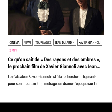
CINÉMA
NEWS
TOURNAGES
JEAN DUJARDIN
XAVIER GIANNOLI
2 MIN
Ce qu’on sait de « Des rayons et des ombres »,
le prochain film de Xavier Giannoli avec Jean
Dujardin
Le réalisateur Xavier Giannoli est à la recherche de figurants
pour son prochain long métrage, un drame d’époque sur la