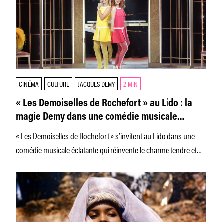
CINÉMA
CULTURE
JACQUES DEMY
2 MIN
« Les Demoiselles de Rochefort » au Lido : la
magie Demy dans une comédie musicale
féérique à Paris
« Les Demoiselles de Rochefort » s’invitent au Lido dans une
comédie musicale éclatante qui réinvente le charme tendre et
coloré de