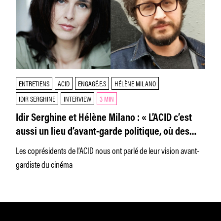
ENTRETIENS
ACID
ENGAGÉ.E.S
HÉLÈNE MILANO
IDIR SERGHINE
INTERVIEW
3 MIN
Idir Serghine et Hélène Milano : « L’ACID c’est
aussi un lieu d’avant-garde politique, où des
artistes se révèlent »
Les coprésidents de l’ACID nous ont parlé de leur vision avant-
gardiste du cinéma