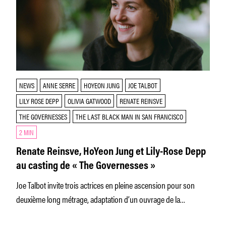
NEWS
ANNE SERRE
HOYEON JUNG
JOE TALBOT
LILY ROSE DEPP
OLIVIA GATWOOD
RENATE REINSVE
THE GOVERNESSES
THE LAST BLACK MAN IN SAN FRANCISCO
2 MIN
Renate Reinsve, HoYeon Jung et Lily-Rose Depp
au casting de « The Governesses »
Joe Talbot invite trois actrices en pleine ascension pour son
deuxième long métrage, adaptation d’un ouvrage de la
romancière française