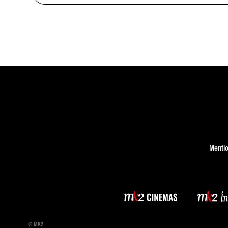
Mentio
© MK2