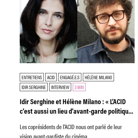
ENTRETIENS
ACID
ENGAGÉ.E.S
HÉLÈNE MILANO
IDIR SERGHINE
INTERVIEW
3 MIN
Idir Serghine et Hélène Milano : « L’ACID
c’est aussi un lieu d’avant-garde politique,
où des artistes se révèlent »
Les coprésidents de l’ACID nous ont parlé de leur
vision avant-gardiste du cinéma