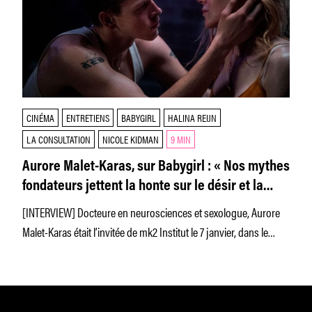
CINÉMA
ENTRETIENS
BABYGIRL
HALINA REIJN
LA CONSULTATION
NICOLE KIDMAN
9 MIN
Aurore Malet-Karas, sur Babygirl : « Nos mythes
fondateurs jettent la honte sur le désir et la
curiosité des femmes »
[INTERVIEW] Docteure en neurosciences et sexologue, Aurore
Malet-Karas était l’invitée de mk2 Institut le 7 janvier, dans le
cadre d’une