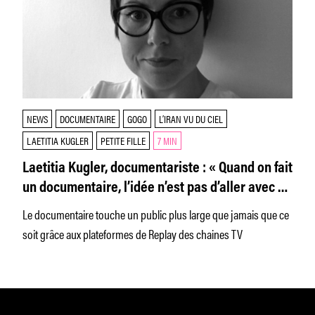
NEWS
DOCUMENTAIRE
GOGO
L’IRAN VU DU CIEL
LAETITIA KUGLER
PETITE FILLE
7 MIN
Laetitia Kugler, documentariste : « Quand on fait
un documentaire, l’idée n’est pas d’aller avec sa
caméra filmer n’importe qui n’importe quand »
Le documentaire touche un public plus large que jamais que ce
soit grâce aux plateformes de Replay des chaines TV