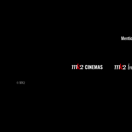
Mentio
© MK2