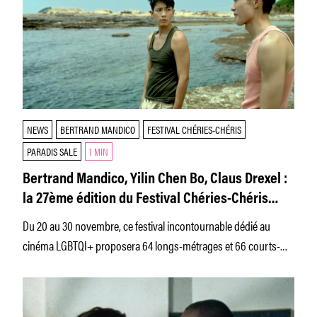
NEWS
BERTRAND MANDICO
FESTIVAL CHÉRIES-CHÉRIS
PARADIS SALE
1 MIN
Bertrand Mandico, Yilin Chen Bo, Claus Drexel :
la 27ème édition du Festival Chéries-Chéris
dévoile sa programmation
Du 20 au 30 novembre, ce festival incontournable dédié au
cinéma LGBTQI+ proposera 64 longs-métrages et 66 courts-
métrages, tous plus