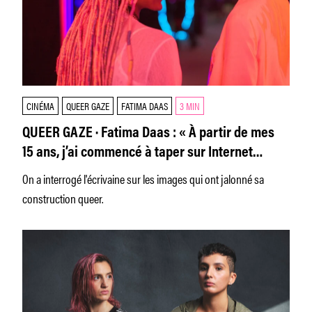
CINÉMA
QUEER GAZE
FATIMA DAAS
3 MIN
QUEER GAZE · Fatima Daas : « À partir de mes
15 ans, j’ai commencé à taper sur Internet
‘romances lesbiennes' »
On a interrogé l'écrivaine sur les images qui ont jalonné sa
construction queer.