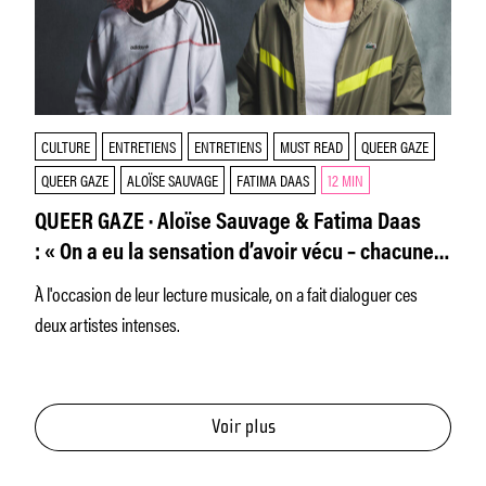
CULTURE
ENTRETIENS
ENTRETIENS
MUST READ
QUEER GAZE
QUEER GAZE
ALOÏSE SAUVAGE
FATIMA DAAS
12 MIN
QUEER GAZE · Aloïse Sauvage & Fatima Daas
: « On a eu la sensation d’avoir vécu – chacune à
sa manière – un enfermement médiatique »
À l'occasion de leur lecture musicale, on a fait dialoguer ces
deux artistes intenses.
Voir plus