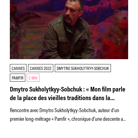
CANNES
CANNES 2022
DMYTRO SUKHOLYTKYY-SOBCHUK
PAMFIR
2 MIN
Dmytro Sukholytkyy-Sobchuk : « Mon film parle
de la place des vieilles traditions dans la
campagne ukrainienne »
Rencontre avec Dmytro Sukholytkyy-Sobchuk, auteur d’un
premier long-métrage « Pamfir », chronique d’une descente aux
enfers en campagne ukrainienne présentée