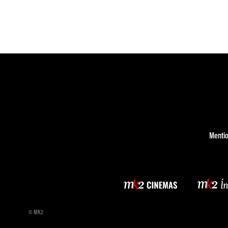
Mentio
© MK2