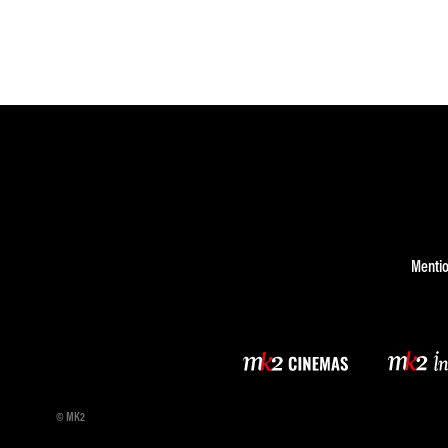
Mentio
© MK2