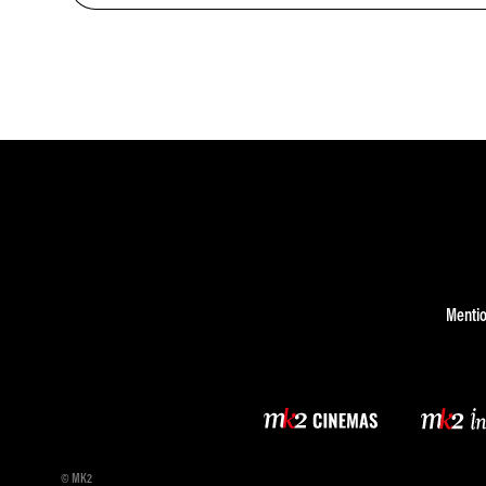
Mentio
© MK2