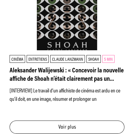
CINÉMA
ENTRETIENS
CLAUDE LANZMANN
SHOAH
5 MIN
Aleksander Walijewski : « Concevoir la nouvelle
affiche de Shoah n’était clairement pas un
projet comme les autres. »
[INTERVIEW] Le travail d’un affichiste de cinéma est ardu en ce
qu’il doit, en une image, résumer et prolonger un
Voir plus