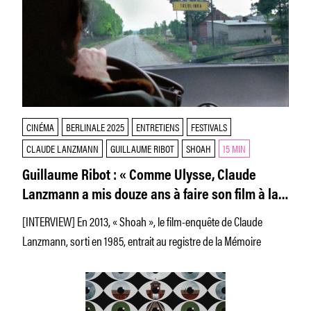
CINÉMA
BERLINALE 2025
ENTRETIENS
FESTIVALS
CLAUDE LANZMANN
GUILLAUME RIBOT
SHOAH
15 MIN
Guillaume Ribot : « Comme Ulysse, Claude
Lanzmann a mis douze ans à faire son film à la
recherche des disparus »
[INTERVIEW] En 2013, « Shoah », le film-enquête de Claude
Lanzmann, sorti en 1985, entrait au registre de la Mémoire