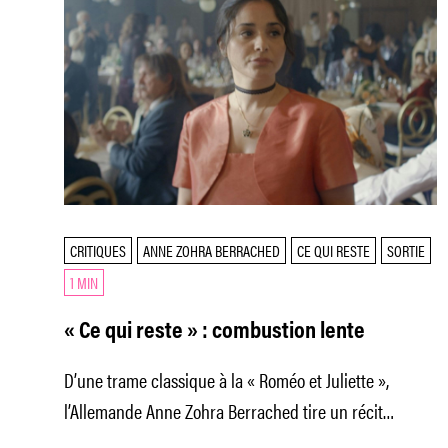
CRITIQUES
ANNE ZOHRA BERRACHED
CE QUI RESTE
SORTIE
1 MIN
« Ce qui reste » : combustion lente
D’une trame classique à la « Roméo et Juliette »,
l’Allemande Anne Zohra Berrached tire un récit
d’émancipation habile et nuancé, qui