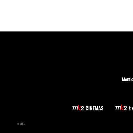
Mentio
© MK2