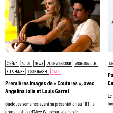
CINÉMA
ACTUS
NEWS
ALICE WINOCOUR
ANGELINA JOLIE
N
ELLA RUMPF
LOUIS GARREL
2 MIN
Pa
Ca
Premières images de « Coutures », avec
Angelina Jolie et Louis Garrel
Le 
bio
Quelques semaines avant sa présentation au TIFF, le
pa
drame fashion d’Alice Winocour se dévoile.