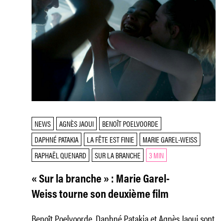
NEWS
AGNÈS JAOUI
BENOÎT POELVOORDE
DAPHNÉ PATAKIA
LA FÊTE EST FINIE
MARIE GAREL-WEISS
RAPHAËL QUENARD
SUR LA BRANCHE
3 MIN
« Sur la branche » : Marie Garel-
Weiss tourne son deuxième film
Benoît Poelvoorde, Daphné Patakia et Agnès Jaoui sont