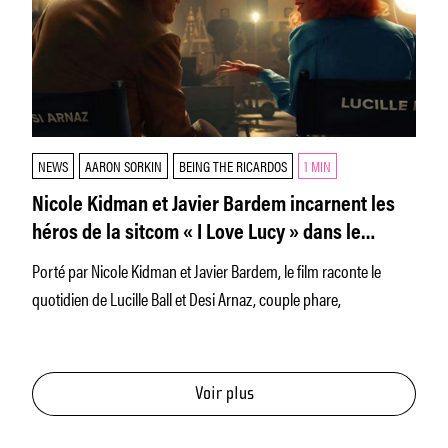
NEWS
AARON SORKIN
BEING THE RICARDOS
1 MIN
Nicole Kidman et Javier Bardem incarnent les
héros de la sitcom « I Love Lucy » dans le
prochain film d’Aaron Sorkin
Porté par Nicole Kidman et Javier Bardem, le film raconte le
quotidien de Lucille Ball et Desi Arnaz, couple phare,
Voir plus