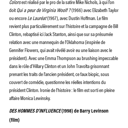
Colors
est réalisé par le pro de la satire Mike Nichols, à qui l’on
doit
Qui a peur de Virginia Woolf ?
(1966) avec Elizabeth Taylor
ou encore
Le Lauréat
(1967), avec Dustin Hoffman. Le film
revient plus particulièrement sur l’histoire et la campagne de Bill
Clinton, rebaptisé ici Jack Stanton, ainsi que sur sa présumée
relation avec une mannequin de l’Oklahoma (inspirée de
Gennifer Flowers, qui avait révélé avoir eu une liaison avec le
président). Avec une Emma Thompson au brushing impeccable
dans le rôle d’Hillary Clinton et un John Travolta grisonnant
prenant les traits de l’ancien président, ce faux biopic, sous
couvert de comédie, questionne les réelles intentions du
président Clinton. Ironie de l’histoire : le film est sorti en pleine
affaire Monica Lewinsky.
DES HOMMES D’INFLUENCE
(1998) de Barry Levinson
(film)