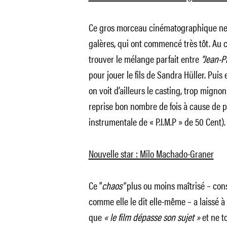
Ce gros morceau cinématographique ne s
galères, qui ont commencé très tôt. Au c
trouver le mélange parfait entre
“Jean-P
pour jouer le fils de Sandra Hüller. Pui
on voit d’ailleurs le casting, trop mignon)
reprise bon nombre de fois à cause de 
instrumentale de « P.I.M.P » de 50 Cent).
Nouvelle star : Milo Machado-Graner
Ce “
chaos”
plus ou moins maîtrisé – const
comme elle le dit elle-même – a laissé à 
que
« le film dépasse son sujet »
et ne t