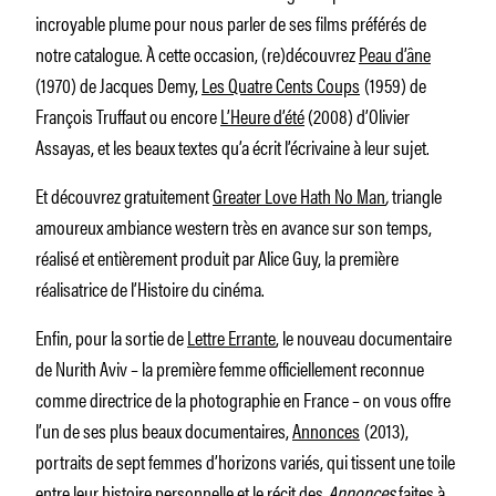
incroyable plume pour nous parler de ses films préférés de
notre catalogue. À cette occasion, (re)découvrez
Peau d’âne
(1970) de Jacques Demy,
Les Quatre Cents Coups
(1959) de
François Truffaut ou encore
L’Heure d’été
(2008) d’Olivier
Assayas, et les beaux textes qu’a écrit l’écrivaine à leur sujet.
Et découvrez gratuitement
Greater Love Hath No Man
,
triangle
amoureux ambiance western très en avance sur son temps,
réalisé et entièrement produit par Alice Guy, la première
réalisatrice de l’Histoire du cinéma.
Enfin, pour la sortie de
Lettre Errante
, le nouveau documentaire
de Nurith Aviv – la première femme officiellement reconnue
comme directrice de la photographie en France – on vous offre
l’un de ses plus beaux documentaires,
Annonces
(2013),
portraits de sept femmes d’horizons variés, qui tissent une toile
entre leur histoire personnelle et le récit des
Annonces
faites à