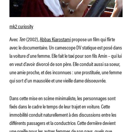
mk2 curiosity
Avec
Ten
(2002),
Abbas Kiarostami
propose un film qui flirte
avec le documentaire. Un camescope DV statique est posé dans
la voiture d’une femme. Elle fait le taxi pour son fils Amin – qui lui
en veut d’avoir divorcé de son père. Elle conduit aussi sa soeur,
une amie proche, et des inconnues : une prostituée, une femme
qui sort d’un mausolée et une vieille dame désoeuvrée.
Dans cette mise en scène minimaliste, les personnages sont
fixés dans le cadre le temps de leur trajet en voiture. Cette
immobilité conduit naturellement à des discussions entre les
différents passagers et la conductrice. Cette dernière devient
une oreille pour les autres femmes de son pays, quels que