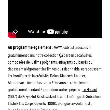
:
Bellflower
est à découvrir
Au programme également
gratuitement dans notre collection
Ça part en cacahuètes
,
composées de 15 films poignants, effrayants ou barrés qui
dépassent allégrement les limites du raisonnable, et repoussent
les frontières de la créativité. Dolan, Klapisch, Laugier,
Almodovar… Accrochez-vous ! On vous offre également
gratuitement pendant 7 jours deux autres pépites :
Le Hasard
(1987) de Krzysztof Kieślowski et le court métrage de Sébastien
Lifshitz
Les Corps ouverts
(1998), plongée envoûtante d’un
jeune homme dans le Paris queer.