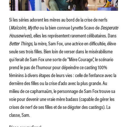
Si les séries adorent les mères au bord de la crise de nerfs
(
Malcolm
,
Mytho
ou la bien connue Lynette Scavo de
Desperate
Housewives
), elles les représentent rarement célibataires. Dans
Better Things
, la mère, Sam Fox, une actrice en difficultée, élève
seule ses trois filles. Bien loin de verser dans le misérabilisme
qui ferait de Sam Fox une sorte de “Mère Courage”, le scénario
prend le pas de l’humour pour dépeindre ce casting 100%
féminins à divers étapes de leurs vies : celle de l’enfance avec la
dernière des filles ou la crise d’ado avec la plus grande. Au
milieu de ce capharnaüm, le personnage de Sam Fox trouve sa
voie pour devenir une vraie mère badass (capable de gérer les
crises de nerf de ses filles et de se dégoter des castings). La
classe, Sam.
Dispo sur myCanal.