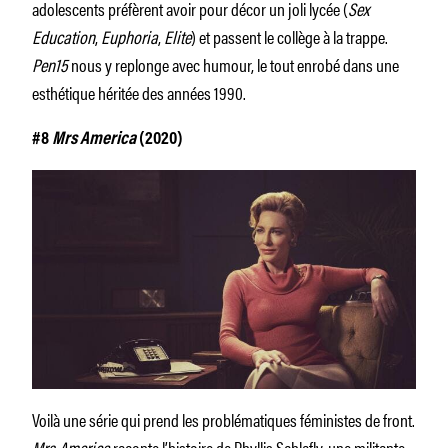
adolescents préfèrent avoir pour décor un joli lycée (
Sex
Education
,
Euphoria
,
Elite
) et passent le collège à la trappe.
Pen15
nous y replonge avec humour, le tout enrobé dans une
esthétique héritée des années 1990.
#8
Mrs America
(2020)
Voilà une série qui prend les problématiques féministes de front.
Mrs America
raconte l’histoire de Phyllis Schlafly, une militante