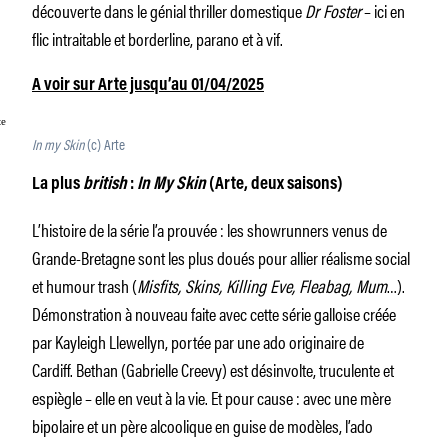
découverte dans le génial thriller domestique
Dr Foster
– ici en
flic intraitable et borderline, parano et à vif.
A voir sur Arte jusqu’au 01/04/2025
In my Skin
(c) Arte
La plus
british
:
In My Skin
(Arte, deux saisons)
L’histoire de la série l’a prouvée : les showrunners venus de
Grande-Bretagne sont les plus doués pour allier réalisme social
et humour trash (
Misfits, Skins, Killing Eve, Fleabag, Mum
…).
Démonstration à nouveau faite avec cette série galloise créée
par Kayleigh Llewellyn, portée par une ado originaire de
Cardiff. Bethan (Gabrielle Creevy) est désinvolte, truculente et
espiègle – elle en veut à la vie. Et pour cause : avec une mère
bipolaire et un père alcoolique en guise de modèles, l’ado