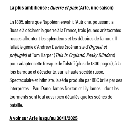
La plus
ambitieuse :
Guerre et paix
(Arte, une saison)
En 1805, alors que Napoléon envahit l’Autriche, poussant la
Russie à déclarer la guerre à la France, trois jeunes aristocrates
russes affrontent les splendeurs et les déboires de l’amour. Il
fallait le génie d’Andrew Davies (scénariste d’
Orgueil et
préjugés
) et Tom Harper (
This is England, Peaky Blinders
)
pour adapter cette fresque de Tolstoï (plus de 1800 pages), à la
fois baroque et décadente, sur la haute société russe.
Spectaculaire et intimiste, la série produite par BBC brille par ses
interprètes – Paul Dano, James Norton et Lily James – dont les
tourments sont tout aussi bien détaillés que les scènes de
bataille.
A voir sur Arte jusqu’au 30/11/2025