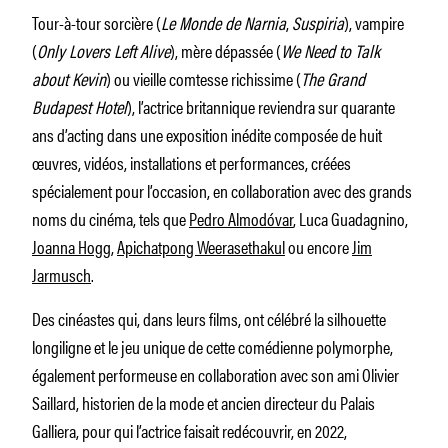
Tour-à-tour sorcière (
Le Monde de Narnia
,
Suspiria
), vampire
(
Only Lovers Left Alive
), mère dépassée (
We Need to Talk
about Kevin
) ou vieille comtesse richissime (
The Grand
Budapest Hotel
), l’actrice britannique reviendra sur quarante
ans d’acting dans une exposition inédite composée de huit
œuvres, vidéos, installations et performances, créées
spécialement pour l’occasion, en collaboration avec des grands
noms du cinéma, tels que
Pedro Almodóvar
, Luca Guadagnino,
Joanna Hogg
,
Apichatpong Weerasethakul
ou encore
Jim
Jarmusch
.
Des cinéastes qui, dans leurs films, ont célébré la silhouette
longiligne et le jeu unique de cette comédienne polymorphe,
également performeuse en collaboration avec son ami Olivier
Saillard, historien de la mode et ancien directeur du Palais
Galliera, pour qui l’actrice faisait redécouvrir, en 2022,