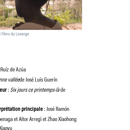
 © Films du Losange
 Ruíz de Azúa
nne vallée
de José Luis Guerín
:
Six jours ce printemps-là
de
teur
: José Ramón
rprétation principale
enaga et Aitor Arregi et Zhao Xiaohong
Xiaoyu