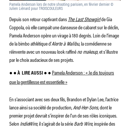
Pamela Anderson lors de notre shooting parisien, en février dernier ©
Julien Liénard pour TROISCOULEURS
Depuis son retour captivant dans
The Last Showgirl
de Gia
Coppola, où elle campait une danseuse de cabaret sur le déclin,
Pamela Anderson opère un virage à 180 degrés. Loin de l’image
de la bimbo athlétique d’
Alerte à Malibu
, la comédienne se
réinvente avec un nouveau look raffiné
no makeup
, et s’illustre
par le choix audacieux de ses projets.
Pamela Anderson : « Je dis toujours
● ● À
LIRE AUSSI ● ●
que la gentillesse est essentielle »
En s’associant avec ses deux fils, Brandon et Dylan Lee, l’actrice
lance ainsi sa société de production,
And-Her-Sons
, dont le
premier projet devrait s’inspirer de l’un de ses rôles iconiques.
Selon
IndieWire
, il s’agirait de la série
Barb Wire
, inspirée des