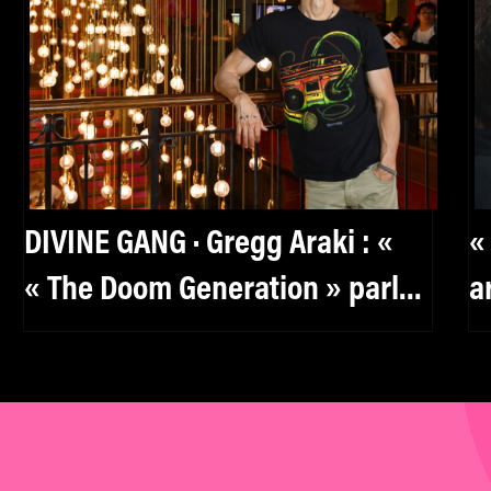
DIVINE GANG · Gregg Araki : «
«
« The Doom Generation » parle
a
aux kids de manière très
d
puissante. »