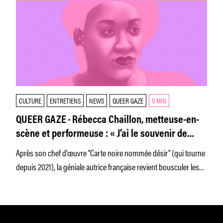
CULTURE
ENTRETIENS
NEWS
QUEER GAZE
5 MIN
QUEER GAZE · Rébecca Chaillon, metteuse-en-
scène et performeuse : « J’ai le souvenir de
trouver l’équipe de filles dans ‘Jeanne et
Après son chef d'œuvre "Carte noire nommée désir" (qui tourne
Serge’ très sexy »
depuis 2021), la géniale autrice française revient bousculer les
planches