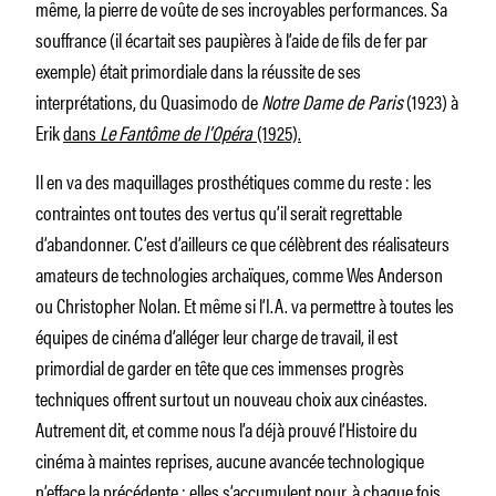
même, la pierre de voûte de ses incroyables performances. Sa
souffrance (il écartait ses paupières à l’aide de fils de fer par
exemple) était primordiale dans la réussite de ses
interprétations, du Quasimodo de
Notre Dame de Paris
(1923) à
Erik
dans
Le
Fantôme de l’Opéra
(1925).
Il en va des maquillages prosthétiques comme du reste : les
contraintes ont toutes des vertus qu’il serait regrettable
d’abandonner. C’est d’ailleurs ce que célèbrent des réalisateurs
amateurs de technologies archaïques, comme Wes Anderson
ou Christopher Nolan. Et même si l’I.A. va permettre à toutes les
équipes de cinéma d’alléger leur charge de travail, il est
primordial de garder en tête que ces immenses progrès
techniques offrent surtout un nouveau choix aux cinéastes.
Autrement dit, et comme nous l’a déjà prouvé l’Histoire du
cinéma à maintes reprises, aucune avancée technologique
n’efface la précédente : elles s’accumulent pour, à chaque fois,