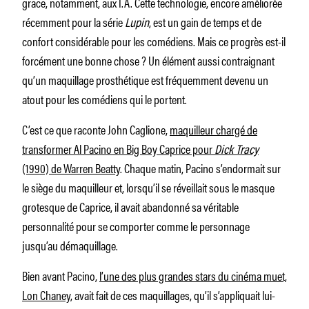
grâce, notamment, aux I.A. Cette technologie, encore améliorée
récemment pour la série
Lupin
, est un gain de temps et de
confort considérable pour les comédiens. Mais ce progrès est-il
forcément une bonne chose ? Un élément aussi contraignant
qu’un maquillage prosthétique est fréquemment devenu un
atout pour les comédiens qui le portent.
C’est ce que raconte John Caglione,
maquilleur chargé de
transformer Al Pacino en Big Boy Caprice pour
Dick Tracy
(1990) de Warren Beatty
. Chaque matin, Pacino s’endormait sur
le siège du maquilleur et, lorsqu’il se réveillait sous le masque
grotesque de Caprice, il avait abandonné sa véritable
personnalité pour se comporter comme le personnage
jusqu’au démaquillage.
Bien avant Pacino,
l’une des plus grandes stars du cinéma muet,
Lon Chaney
, avait fait de ces maquillages, qu’il s’appliquait lui-