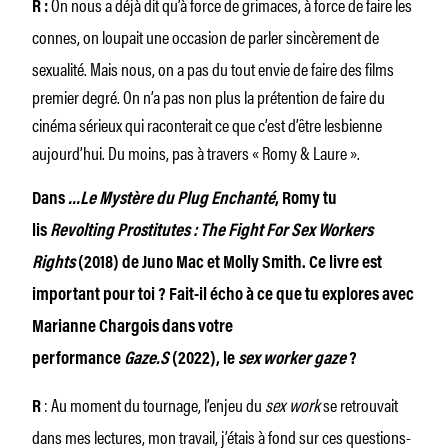
On nous a déjà dit qu’à force de grimaces, à force de faire les
R :
connes, on loupait une occasion de
parler sincèrement de
sexualité. Mais nous, on a pas du tout envie de faire des films
premier degré. On n’a pas non plus la prétention de faire du
cinéma sérieux qui raconterait ce que c’est d’être lesbienne
aujourd’hui. Du moins, pas à travers « Romy & Laure ».
Dans
…Le Mystère du Plug Enchanté
, Romy tu
lis
Revolting Prostitutes : The Fight For Sex Workers
Rights
(2018) de Juno Mac et Molly Smith. Ce livre est
important pour toi ? Fait-il écho à ce que tu explores avec
Marianne Chargois dans votre
performance
Gaze.S
(2022), le
sex worker gaze
?
: Au moment du tournage, l’enjeu du
sex work
se retrouvait
R
dans mes lectures, mon travail, j’étais à fond sur ces questions-