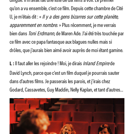
qu’on a vu ensemble, c’est ce film. Depuis cette chambre de Cité
U, je m’étais dit : «
Il y a des gens bizarres sur cette planète,
apparemment en nombre.
» Plus récemment, je me verrais
bien dans
Toni Erdmann
, de Maren Ade. J’ai été très touchée par
ce film avec ce papa fantasque aux blagues nulles mais si
drôles, que j’aurais bien aimé avoir auprès de moi étant gamine.
Il faut aller les rejoindre ! Moi, je dirais
Inland Empire
de
L :
David Lynch, parce que c’est un film duquel je pourrais sauter
dans d’autres films. Je passerais les parois, et j’irais chez
Godard, Cassavetes, Guy Maddin, Nelly Kaplan, et tant d’autres…