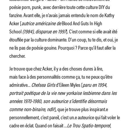
poésie porn, punk, avec derrière toute cette culture DIY du
fanzine. Avant elle, je n’avais jamais entendu le nom de Kathy
Acker [
autrice américaine de
Blood And Guts In High
School
(1984)
,
disparue en 1997
]. C’est comme si elle avait été
étouffée par la culture dominante. D’un coup, tu te dis, et oui, je
ne lis pas de poésie gouine. Pourquoi ? Parce qu’il faut aller la
chercher.
Je trouve que chez Acker, il y a des choses dures à lire,
mais face à des personnalités comme ça, tu ne peux qu’être
admirative…
Chelsea Girls
d’Eileen Myles [
paru en 1994,
portrait poétique de la vie new yorkaise lesbienne dans les
années 1970-1980, son auteurice s’identifie désormais
comme non-binaire, ndlr
], que je trouve plus inspirant.e
personnellement, c’est pareil, c’est un.e auteurice qui fait voler le
cadre en éclat. Quand on faisait …
Le Trou Spatio-temporel
,