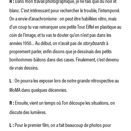
Dans mon travail photographique, je ne fais que du noir et
R :
blanc. C’est intéressant pour rechercher le trouble, l’intemporel.
On a envie d’anachronisme : on peut être habillées rétro, mais
d’un coup tu vas remarquer une petite Tour Eiffel en plastique au
coin de l’image, et tu vas te douter qu’on n’est pas dans les
années 1950… Au début, on n’avait pas de
storyboards
à
proprement parler, enfin disons que je dessinais des petits
bonhommes-bâtons dans des cases. Finalement, c’est devenu
de vrais dessins.
: On pourra les exposer lors de notre grande rétrospective au
L
MoMA dans quelques décennies.
Ensuite, vient un temps où l’on découpe les situations, on
R :
discute des lumières.
Pour le premier film, on a fait beaucoup de photos pour
L :