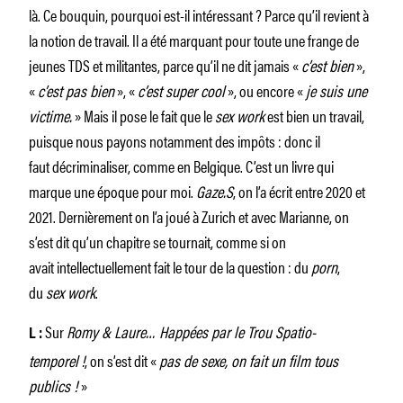
là. Ce bouquin, pourquoi est-il intéressant ? Parce qu’il revient à
la notion de travail. Il a été marquant pour toute une frange de
jeunes TDS et militantes, parce qu’il ne dit jamais «
c’est bien
»,
«
c’est pas bien
», «
c’est super cool
», ou encore «
je suis une
victime.
» Mais il pose le fait que le
sex work
est bien un travail,
puisque nous payons notamment des impôts : donc il
faut décriminaliser, comme en Belgique. C’est un livre qui
marque une époque pour moi.
Gaze.S
, on l’a écrit entre 2020 et
2021. Dernièrement on l’a joué à Zurich et avec Marianne, on
s’est dit qu’un chapitre se tournait, comme si on
avait intellectuellement fait le tour de la question : du
porn
,
du
sex work
.
Sur
Romy & Laure… Happées par le Trou Spatio-
L :
temporel
!
, on s’est dit «
pas de sexe, on fait un film tous
publics !
»