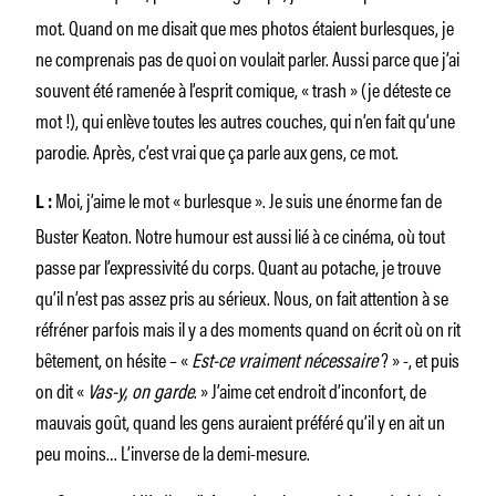
mot. Quand on me disait que mes photos étaient burlesques, je
ne comprenais pas de quoi on voulait parler. Aussi parce que j’ai
souvent été ramenée à l’esprit comique, « trash » (je déteste ce
mot !), qui enlève toutes les autres couches, qui n’en fait qu’une
parodie. Après, c’est vrai que ça parle aux gens, ce mot.
Moi, j’aime le mot « burlesque ». Je suis une énorme fan de
L :
Buster Keaton. Notre humour est aussi lié à ce cinéma, où tout
passe par l’expressivité du corps. Quant au potache, je trouve
qu’il n’est pas assez pris au sérieux. Nous, on fait attention à se
réfréner parfois mais il y a des moments quand on écrit où on rit
bêtement, on hésite – «
Est-ce vraiment nécessaire
? » -, et puis
on dit «
Vas-y, on garde
. » J’aime cet endroit d’inconfort, de
mauvais goût, quand les gens auraient préféré qu’il y en ait un
peu moins… L’inverse de la demi-mesure.