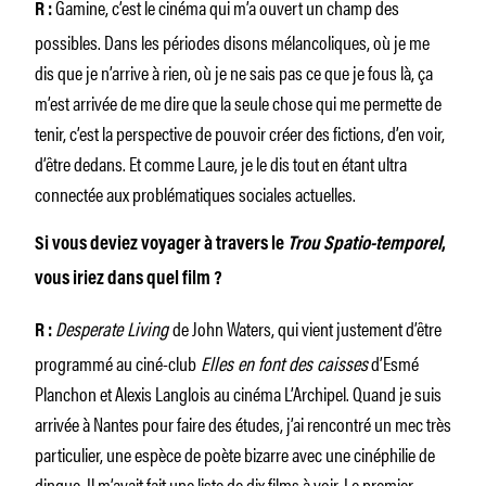
Gamine, c’est le cinéma qui m’a ouvert un champ des
R :
possibles. Dans les périodes disons mélancoliques, où je me
dis que je n’arrive à rien, où je ne sais pas ce que je fous là, ça
m’est arrivée de me dire que la seule chose qui me permette de
tenir, c’est la perspective de pouvoir créer des fictions, d’en voir,
d’être dedans. Et comme Laure, je le dis tout en étant ultra
connectée aux problématiques sociales actuelles.
Si vous deviez voyager à travers le
Trou Spatio-temporel
,
vous iriez dans quel film ?
Desperate Living
de John Waters, qui vient justement d’être
R :
programmé au ciné-club
Elles en font des caisses
d’Esmé
Planchon et Alexis Langlois au cinéma L’Archipel. Quand je suis
arrivée à Nantes pour faire des études, j’ai rencontré un mec très
particulier, une espèce de poète bizarre avec une cinéphilie de
dingue. Il m’avait fait une liste de dix films à voir. Le premier