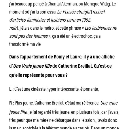
j’ai beaucoup pensé à Chantal Akerman, ou Monique Wittig. Le
moment où j’ai lu son essai
La Pensée straight
[
recueil
d’articles féministes et lesbiens paru en 1992,
ndlr
], j’étais dans le métro, et cette phrase «
Les lesbiennes ne
sont pas des femmes
», ça a été un électrochoc, ça a
transformé ma vie.
Dans l’appartement de Romy et Laure, il y a une affiche
d’
Une Vraie jeune fille
de Catherine Breillat. Qu’est-ce
qu’elle représente pour vous ?
C’est une cinéaste hyper intéressante, étonnante.
L :
Plus jeune, Catherine Breillat, c’était ma référence.
Une vraie
R :
jeune fille
, je l’ai regardé très jeune, en plusieurs fois, car j’avais
très peur que ma mère ne débarque dans le salon, j’avais donc
la main scotchée à la télécommande au cas où. Dans un monde