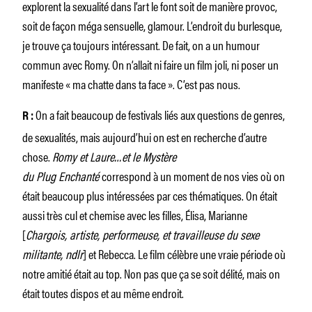
explorent la sexualité dans l’art le font soit de manière provoc,
soit de façon méga sensuelle, glamour. L’endroit du burlesque,
je trouve ça toujours intéressant. De fait, on a un humour
commun avec Romy. On n’allait ni faire un film joli, ni poser un
manifeste « ma chatte dans ta face ». C’est pas nous.
On a fait beaucoup de festivals liés aux questions de genres,
R :
de sexualités, mais aujourd’hui on est en recherche d’autre
chose.
Romy et Laure…et le Mystère
du Plug Enchanté
correspond à un moment de nos vies où on
était beaucoup plus intéressées par ces thématiques. On était
aussi très cul et chemise avec les filles, Élisa, Marianne
[
Chargois, artiste, performeuse, et travailleuse du sexe
militante, ndlr
] et Rebecca. Le film célèbre une vraie période où
notre amitié était au top. Non pas que ça se soit délité, mais on
était toutes dispos et au même endroit.