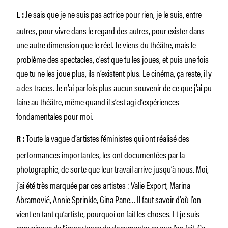
Je sais que je ne suis pas actrice pour rien, je le suis, entre
L :
autres, pour vivre dans le regard des autres, pour exister dans
une autre dimension que le réel. Je viens du théâtre, mais le
problème des spectacles, c’est que tu les joues, et puis une fois
que tu ne les joue plus, ils n’existent plus. Le cinéma, ça reste, il y
a des traces. Je n’ai parfois plus aucun souvenir de ce que j’ai pu
faire au théâtre, même quand il s’est agi d’expériences
fondamentales pour moi.
Toute la vague d’artistes féministes qui ont réalisé des
R :
performances importantes, les ont documentées par la
photographie, de sorte que leur travail arrive jusqu’à nous.
Moi,
j’ai été très marquée par ces artistes : Valie Export, Marina
Abramović, Annie Sprinkle, Gina Pane… Il faut savoir d’où l’on
vient en tant qu’artiste, pourquoi on fait les choses. Et je suis
convaincue de l’importance de documenter ce que l’on fait. Ce