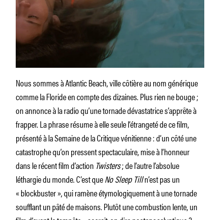
Nous sommes à Atlantic Beach, ville côtière au nom générique
comme la Floride en compte des dizaines. Plus rien ne bouge ;
on annonce à la radio qu’une tornade dévastatrice s’apprête à
frapper. La phrase résume à elle seule l’étrangeté de ce film,
présenté à la Semaine de la Critique vénitienne : d’un côté une
catastrophe qu’on pressent spectaculaire, mise à l’honneur
dans le récent film d’action
Twisters
; de l’autre l’absolue
léthargie du monde. C’est que
No Sleep Till
n’est pas un
« blockbuster », qui ramène étymologiquement à une tornade
soufflant un pâté de maisons. Plutôt une combustion lente, un
film d’avant la tempête – oserait-on dire postapocalyptique ?