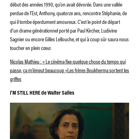
début des années 1990, qu’on avait dévorée. Dans une vallée
perdue de l’Est, Anthony, quatorze ans, rencontre Stéphanie, de
qui il tombe éperdument amoureux. C’est le point de départ
d’un drame générationnel porté par Paul Kircher, Ludivine
Sagnier ou encore Gilles Lellouche, et qui à coup sûr saura nous
toucher en plein cœur.
Nicolas Mathieu : « Le cinéma fixe quelque chose du temps qui
passe, ça m’émeut beaucoup »
Les frères Boukherma sortent les
griffes
I’M STILL HERE de Walter Salles