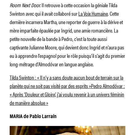
Room Next Door.
Il retrouve à cette occasion la géniale Tilda
Swinton avec qui il avait collaboré sur
La Voix Humaine
. Cette
dernière incarnera Martha, une reporter de guerre à la dérive et
mère imparfaite épaulée par Ingrid, une amie romancière. La
petite nouvelle de la bande à Pedro, c’est la toute aussi
captivante Julianne Moore, qui devient donc Ingrid et n’aura pas
eu à apprendre l’espagnol pour le rôle puisqu’il s’agit du premier
long-métrage d’Almodóvar en langue anglaise.
Tilda Swinton : « Il n’y a sans doute aucun bout de terrain sur la
planète qui ne soit pas visité par des esprits »
Pedro Almodóvar :
« Après ‘Douleur et Gloire’, j’ai voulu revenir à un univers féminin
de manière absolue »
MARIA de Pablo Larraín