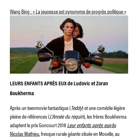
Wang Bing : « La jeunesse est synonyme de progrès politique »
LEURS ENFANTS APRÈS EUX de Ludovic et Zoran
Boukherma
Après un teenmovie fantastique (
Teddy
) et une comédie légère
pleine de références (
L’Année du requin
), les frères Boukherma
adaptent le prix Goncourt 2018
Leur enfants après eux
de
Nicolas Mathieu
, fresque rurale géante située en Moselle, au