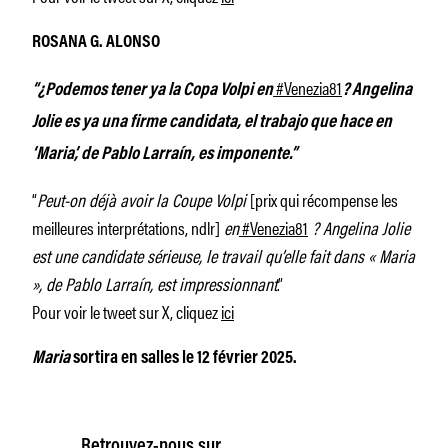
ROSANA G. ALONSO
#Venezia81
“¿Podemos tener ya la Copa Volpi en
? Angelina
Jolie es ya una firme candidata, el trabajo que hace en
‘Maria’, de Pablo Larraín, es imponente.”
“
Peut-on déjà avoir la Coupe Volpi
[prix qui récompense les
meilleures interprétations, ndlr]
en
#Venezia81
? Angelina Jolie
est une candidate sérieuse, le travail qu’elle fait dans « Maria
», de Pablo Larraín, est impressionnant
.”
Pour voir le tweet sur X, cliquez
ici
Maria
sortira en salles le 12 février 2025.
Retrouvez-nous sur