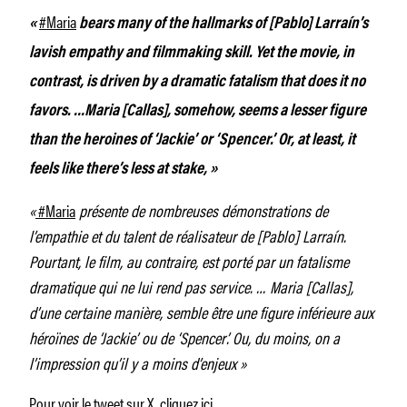
#Maria
«
bears many of the hallmarks of [Pablo] Larraín’s
lavish empathy and filmmaking skill. Yet the movie, in
contrast, is driven by a dramatic fatalism that does it no
favors. …Maria [Callas], somehow, seems a lesser figure
than the heroines of ‘Jackie’ or ‘Spencer.’ Or, at least, it
feels like there’s less at stake, »
«
#Maria
présente de nombreuses démonstrations de
l’empathie et du talent de réalisateur de [Pablo] Larraín.
Pourtant, le film, au contraire, est porté par un fatalisme
dramatique qui ne lui rend pas service. … Maria [Callas],
d’une certaine manière, semble être une figure inférieure aux
héroïnes de ‘Jackie’ ou de ‘Spencer’. Ou, du moins, on a
l’impression qu’il y a moins d’enjeux »
Pour voir le tweet sur X, cliquez
ici