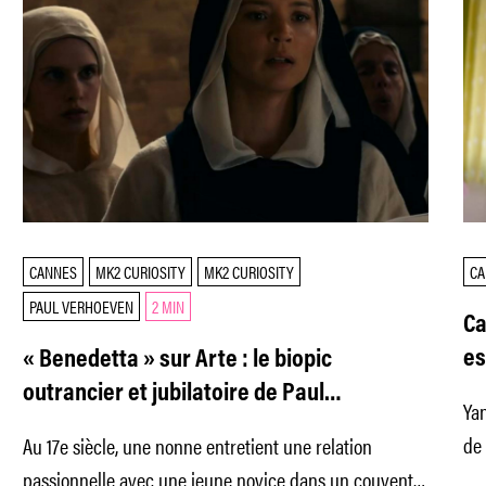
CANNES
MK2 CURIOSITY
MK2 CURIOSITY
CA
PAUL VERHOEVEN
2 MIN
Ca
es
« Benedetta » sur Arte : le biopic
outrancier et jubilatoire de Paul
Yan
Verhoeven
de 
Au 17e siècle, une nonne entretient une relation
tie
passionnelle avec une jeune novice dans un couvent