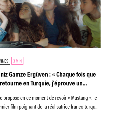
NNES
3 MIN
niz Gamze Ergüven : « Chaque fois que
 retourne en Turquie, j’éprouve un
ntiment de corsetage très palpable »
e propose en ce moment de revoir « Mustang », le
mier film poignant de la réalisatrice franco-turque
niz Gamze