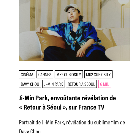
CINÉMA
CANNES
MK2 CURIOSITY
MK2 CURIOSITY
DAVY CHOU
JI-MIN PARK
RETOUR À SÉOUL
6 MIN
Ji-Min Park, envoûtante révélation de
« Retour à Séoul », sur France TV
Portrait de Ji-Min Park, révélation du sublime film de
Davy Chou.