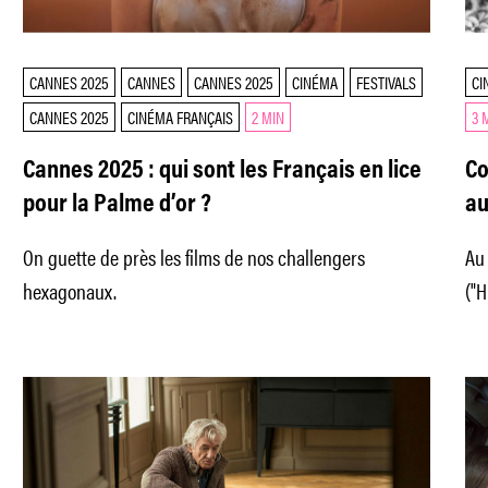
CANNES 2025
CANNES
CANNES 2025
CINÉMA
FESTIVALS
CI
CANNES 2025
CINÉMA FRANÇAIS
2 MIN
3 
Cannes 2025 : qui sont les Français en lice
Co
pour la Palme d’or ?
au
On guette de près les films de nos challengers
Au 
hexagonaux.
("
ét