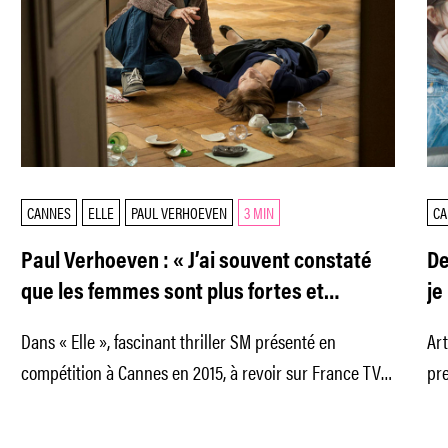
CANNES
ELLE
PAUL VERHOEVEN
3 MIN
CA
Paul Verhoeven : « J’ai souvent constaté
De
que les femmes sont plus fortes et
je
meilleures que les hommes »
se
Dans « Elle », fascinant thriller SM présenté en
Art
compétition à Cannes en 2015, à revoir sur France TV
pre
en
De