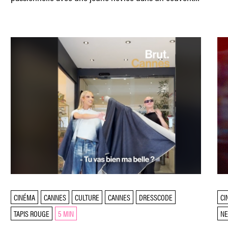
en Italie. Paul Verhoeven
CINÉMA
CANNES
CULTURE
CANNES
DRESSCODE
CI
TAPIS ROUGE
5 MIN
N