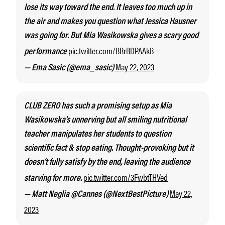
lose its way toward the end. It leaves too much up in
the air and makes you question what Jessica Hausner
was going for. But Mia Wasikowska gives a scary good
pic.twitter.com/BRrBDPAAkB
performance
May 22, 2023
— Ema Sasic (@ema_sasic)
CLUB ZERO has such a promising setup as Mia
Wasikowska’s unnerving but all smiling nutritional
teacher manipulates her students to question
scientific fact & stop eating. Thought-provoking but it
doesn’t fully satisfy by the end, leaving the audience
pic.twitter.com/3FwbtTHVed
starving for more.
May 22,
— Matt Neglia @Cannes (@NextBestPicture)
2023