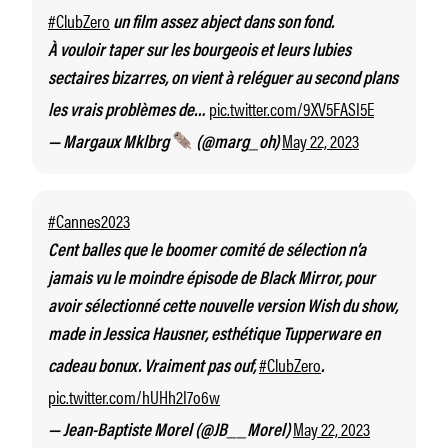
#ClubZero
un film assez abject dans son fond.
À vouloir taper sur les bourgeois et leurs lubies
sectaires bizarres, on vient à reléguer au second plans
pic.twitter.com/9XV5FASI5E
les vrais problèmes de…
May 22, 2023
— Margaux Mklbrg
(@marg_oh)
#Cannes2023
Cent balles que le boomer comité de sélection n’a
jamais vu le moindre épisode de Black Mirror, pour
avoir sélectionné cette nouvelle version Wish du show,
made in Jessica Hausner, esthétique Tupperware en
#ClubZero
cadeau bonux. Vraiment pas ouf,
.
pic.twitter.com/hUHh2I7o6w
May 22, 2023
— Jean-Baptiste Morel (@JB__Morel)