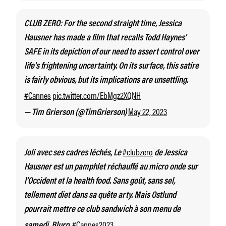
CLUB ZERO: For the second straight time, Jessica
Hausner has made a film that recalls Todd Haynes'
SAFE in its depiction of our need to assert control over
life's frightening uncertainty. On its surface, this satire
is fairly obvious, but its implications are unsettling.
#Cannes
pic.twitter.com/EbMgz2XQNH
May 22, 2023
— Tim Grierson (@TimGrierson)
#clubzero
Joli avec ses cadres léchés, Le
de Jessica
Hausner est un pamphlet réchauffé au micro onde sur
l’Occident et la health food. Sans goût, sans sel,
tellement diet dans sa quête arty. Mais Ostlund
pourrait mettre ce club sandwich à son menu de
#Cannes2023
samedi. Blurp.