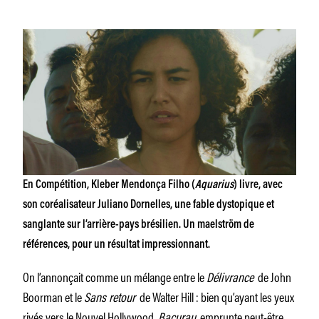
En Compétition, Kleber Mendonça Filho (
Aquarius
) livre, avec
son coréalisateur Juliano Dornelles, une fable dystopique et
sanglante sur l’arrière-pays brésilien. Un maelström de
références, pour un résultat impressionnant.
On l’annonçait comme un mélange entre le
Délivrance
de John
Boorman et le
Sans retour
de Walter Hill : bien qu’ayant les yeux
rivés vers le Nouvel Hollywood,
Bacurau
emprunte peut-être