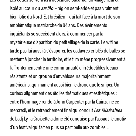
isolé au cœur du
sertão –
région semi-aride et pas vraiment
bien lotie du Nord-Est brésilien – qui fait face à la mort de son
emblématique matriarche de 94 ans. Des événements
inquiétants se succèdent alors, à commencer par la
mystérieuse disparition du petit village de la carte. Le wifi ne
tarde pas lui aussi à s’évaporer, les cadavres criblés de balles se
mettent à joncher le territoire, et le film mène progressivement à
l’affrontement entre une communauté d’irréductibles locaux
résistants et un groupe d’envahisseurs majoritairement
américains, qui manient aussi bien le drone que le sniper. Un
curieux alignement des étoiles thématiques et esthétiques :
entre l’hommage rendu à John Carpenter par la Quinzaine ce
mercredi, et le retranchement final qui conclut
Les Misérables
de Ladj Ly, la Croisette a donc été conquise par l’assaut, leitmotiv
d’un festival qui fait en plus sa part belle aux zombies…